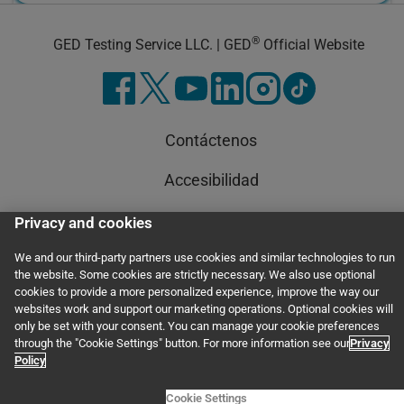
®
GED Testing Service LLC. | GED
Official Website
Contáctenos
Accesibilidad
Estado del pedido
Privacy and cookies
Condiciones
We and our third-party partners use cookies and similar technologies to run
the website. Some cookies are strictly necessary. We also use optional
cookies to provide a more personalized experience, improve the way our
Preguntas frecuentes
websites work and support our marketing operations. Optional cookies will
only be set with your consent. You can manage your cookie preferences
Privididad
through the "Cookie Settings" button. For more information see our
Privacy
Policy
Cookie Settings
© 2011–2026 GED Testing Service LLC. All rights reserved, including those for