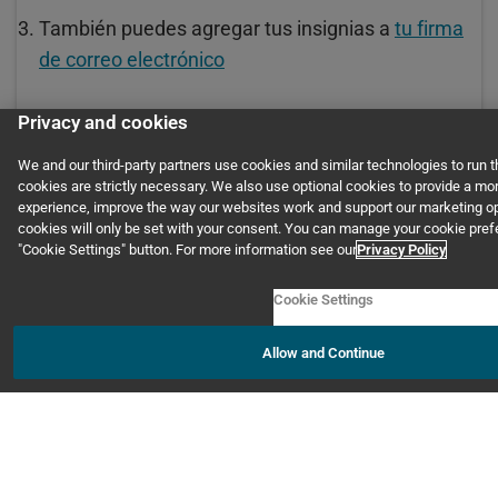
También puedes agregar tus insignias a
tu firma
de correo electrónico
Privacy and cookies
APRENDE MÁS
We and our third-party partners use cookies and similar technologies to run
cookies are strictly necessary. We also use optional cookies to provide a mo
experience, improve the way our websites work and support our marketing op
cookies will only be set with your consent. You can manage your cookie pre
"Cookie Settings" button. For more information see our
Privacy Policy
Cookie Settings
®
GED Testing Service LLC. | GED
Official Website
Allow and Continue
Contáctenos
Accesibilidad